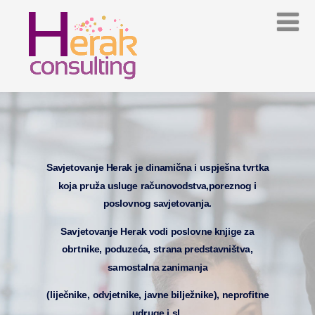
Savjetovanje Herak je dinamična i uspješna tvrtka
koja pruža usluge računovodstva,poreznog i
poslovnog savjetovanja.
Savjetovanje Herak vodi poslovne knjige za
obrtnike, poduzeća, strana predstavništva,
samostalna zanimanja
(liječnike, odvjetnike, javne bilježnike), neprofitne
udruge i sl.